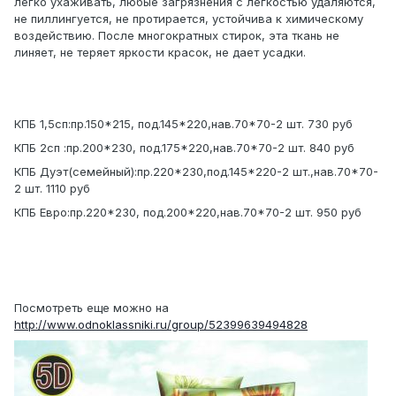
легко ухаживать, любые загрязнения с легкостью удаляются,
не пиллингуется, не протирается, устойчива к химическому
воздействию. После многократных стирок, эта ткань не
линяет, не теряет яркости красок, не дает усадки.
КПБ 1,5сп:пр.150*215, под.145*220,нав.70*70-2 шт. 730 руб
КПБ 2сп :пр.200*230, под.175*220,нав.70*70-2 шт. 840 руб
КПБ Дуэт(семейный):пр.220*230,под.145*220-2 шт.,нав.70*70-
2 шт. 1110 руб
КПБ Евро:пр.220*230, под.200*220,нав.70*70-2 шт. 950 руб
Посмотреть еще можно на
http://www.odnoklassniki.ru/group/52399639494828