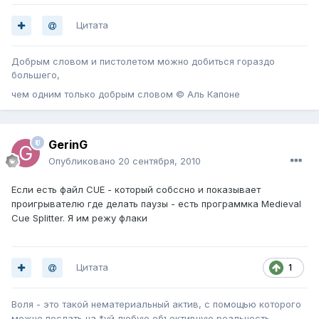
Цитата
Добрым словом и пистолетом можно добиться гораздо
большего,
чем одним только добрым словом © Аль Капоне
GerinG
Опубликовано
20 сентября, 2010
Если есть файл CUE - который собссно и показывает
проигрывателю где делать паузы - есть программка Medieval
Cue Splitter. Я им режу флаки
Цитата
1
Воля - это такой нематериальный актив, с помощью которого
можно послать на *уй любую объективную реальность.