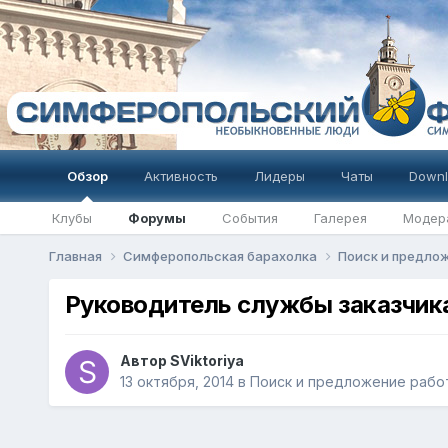
Обзор
Активность
Лидеры
Чаты
Downl
Клубы
Форумы
События
Галерея
Модер
Главная
Симферопольская барахолка
Поиск и предлож
Руководитель службы заказчик
Автор
SViktoriya
13 октября, 2014
в
Поиск и предложение работ