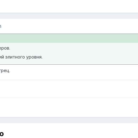
4
еров.
й элитного уровня.
грец.
ю