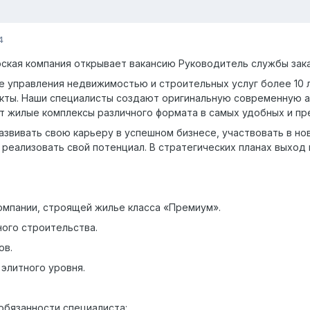
4
кая компания открывает вакансию Руководитель службы зака
е управления недвижимостью и строительных услуг более 10 л
ты. Наши специалисты создают оригинальную современную ар
т жилые комплексы различного формата в самых удобных и пр
азвивать свою карьеру в успешном бизнесе, участвовать в н
 реализовать свой потенциал. В стратегических планах выход 
компании, строящей жилье класса «Премиум».
ного строительства.
ов.
элитного уровня.
обязанности специалиста: