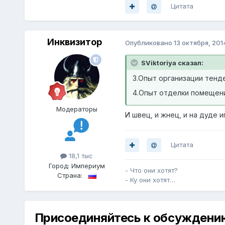
Цитата
Инквизитор
Опубликовано
13 октября, 201
SViktoriya сказал:
3.Опыт организации тенд
4.Опыт отделки помещени
Модераторы
И швец, и жнец, и на дуде и
Цитата
18,1 тыс
Город:
Империум
- Что они хотят?
Страна:
- Ку они хотят…
Присоединяйтесь к обсуждени