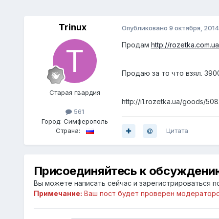
Trinux
Опубликовано
9 октября, 2014
Продам
http://rozetka.com.u
Продаю за то что взял. 3900
Старая гвардия
http://i1.rozetka.ua/goods/50
561
Город:
Cимферополь
Страна:
Цитата
Присоединяйтесь к обсуждени
Вы можете написать сейчас и зарегистрироваться по
Примечание:
Ваш пост будет проверен модераторо