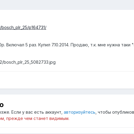
a/bosch_plr_25/p164731/
р. Включал 5 раз. Купил 7.10.2014. Продаю, т.к. мне нужна таки
82/bosch_plr_25_5082733.jpg
ю
зже. Если у вас есть аккаунт,
авторизуйтесь
, чтобы опубликов
м, прежде чем станет видимым.