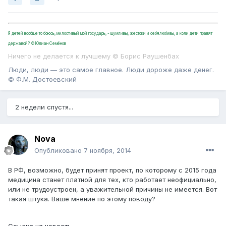
Я детей вообще то боюсь, милостивый мой государь, - шумливы, жестоки и себялюбивы, а коли дети правят
державой? ©Юлиан Семёнов
Ничего не делается к лучшему © Борис Раушенбах
Люди, люди — это самое главное. Люди дороже даже денег.
© Ф.М. Достоевский
2 недели спустя...
Nova
Опубликовано
7 ноября, 2014
В РФ, возможно, будет принят проект, по которому с 2015 года
медицина станет платной для тех, кто работает неофициально,
или не трудоустроен, а уважительной причины не имеется. Вот
такая штука. Ваше мнение по этому поводу?
Ссылка на новость