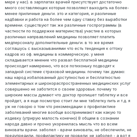
мере у нас). в зарплатах врачей присутствует достаточно
много составляющих которые позволяют выходить на более-
менее приличные деньги. это и категория, и различные
надбавки и работа на более чем одну ставку без выработки
времени. существуют так же различные госпрограммы (в
частности по поддержке материнства) участие в которых
различных напрвавлений медицины позволяет платить
медперсоналу дополнительные деньги. в то же время
соглашусь с высказываниями что есть тенденция к оттоку
кадров из оф. медицины в коммерческую. у меня
складывается мнение что развал бесплатной медицины
происходит намеренно, что все потихоньку подводят к
западной системе страховой медицины. почему так думаю:
наш народ избалованный доступностью и бесплатностью
элементарных и широкораспространенных медицинских услуг
совершенно не заботится о своем здоровье. почему то
широкие массы думают что доктор пропишет таблетку и все
пройдет, а я еще посмотрю стоит ли мне таблетку пить и т.д. я
уж не говорю о том что рекомендации о профилактике
заболеваний многие вообще воспринимают как какую то
издевку (утрирую малость конечно) В общем в сознании
народа давно и прочно укоренилась мысль что во всем
виноваты врачи. заболел - врачи виноваты, не обеспечили, не
предупредили, профилактику не провели; не заболел - а вот я