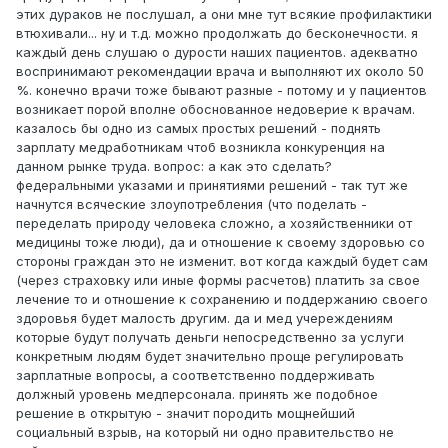
этих дураков не послушал, а они мне тут всякие профилактики
втюхивали... ну и т.д. можно продолжать до бесконечности. я
каждый день слушаю о дурости наших пациентов. адекватно
воспринимают рекомендации врача и выполняют их около 50
%. конечно врачи тоже бывают разные - потому и у пациентов
возникает порой вполне обоснованное недоверие к врачам.
казалось бы одно из самых простых решений - поднять
зарплату медработникам чтоб возникла конкуренция на
данном рынке труда. вопрос: а как это сделать?
федеральными указами и принятиями решений - так тут же
начнутся всяческие злоупотребления (что поделать -
переделать природу человека сложно, а хозяйственники от
медицины тоже люди), да и отношение к своему здоровью со
стороны граждан это не изменит. вот когда каждый будет сам
(через страховку или иные формы расчетов) платить за свое
лечение то и отношение к сохранению и поддержанию своего
здоровья будет малость другим. да и мед учереждениям
которые будут получать деньги непосредственно за услуги
конкретным людям будет значительно проще регулировать
зарплатные вопросы, а соответственно поддерживать
должный уровень медперсонала. принять же подобное
решение в открытую - значит породить мощнейший
социальный взрыв, на который ни одно правительство не