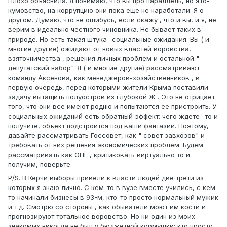
Плохо объяснила. Я понимаю, что вы про параллель, но это-
кумовство, на коррупцию они пока еще не наработали. Я о
другом. Думаю, что не ошибусь, если скажу , что и вы, и я, не
верим в идеально честного чиновника. Не бывает таких в
природе. Но есть такая штука- социальные ожидания. Вы ( и
многие другие) ожидают от новых властей воровства,
взяточничества , решения личных проблем и остальной "
депутатский набор". Я ( и многие другие) рассматривают
команду Аксенова, как менеджеров-хозяйственников , в
первую очередь, перед которыми жители Крыма поставили
задачу вытащить полуостров из глубокой Ж . Это не отрицает
того, что они все имеют родню и попытаются ее пристроить. У
социальных ожиданий есть обратный эффект: чего ждете- то и
получите, объект подстроится под ваши фантазии. Поэтому,
давайте рассматривать Госсовет, как " совет завхозов" и
требовать от них решения экономических проблем. Будем
рассматривать как ОПГ , критиковать виртуально то и
получим, поверьте.
P/S. В Керчи выборы привели к власти людей две трети из
которых я знаю лично. С кем-то в вузе вместе учились, с кем-
то начинали бизнесы в 93-м, кто-то просто нормальный мужик
и т.д. Смотрю со стороны , как обыватели моют им кости и
прогнозируют тотальное воровство. Но ни один из моих
знакомых никогда не был у бюджетной кормушки: кто просто