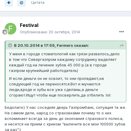
Цитата
Festival
Опубликовано
20 октября, 2014
В 20.10.2014 в 17:59, Fermers сказал:
У меня в городе стоматологий как грязи развелось,дело
в том что Севергазпром каждому сотруднику выделяет
каждый год на лечение зубов 45 000 р.(а в городе
газпром крупнейший работодатель)
И если деньги он не освоит, то они пропадают,на
следующий год не переносятся.Вот и мучаются
люди,вроде и зубы все уже сделаны,а деньги
сгорают.Ищут чтобы еще посверлить,да отбелить :lol:
Бедолаги:) У нас соседняя дверь Газпромбанк, ситуация та же.
На самом деле, народ со страховками почему то о них
вспоминает всегда за день до окончания страхового полиса,
и несется на прием с криком "вылечите все мои 100500 зубов
за раз":)