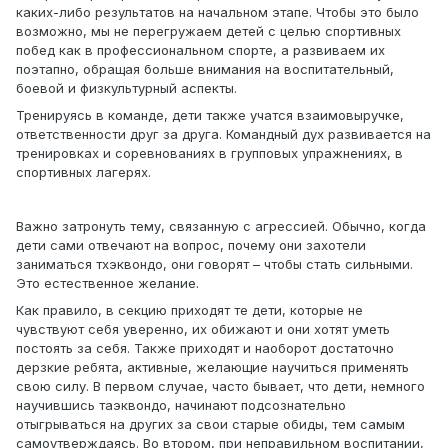
каких-либо результатов на начальном этапе. Чтобы это было
возможно, мы не перегружаем детей с целью спортивных
побед как в профессиональном спорте, а развиваем их
поэтапно, обращая больше внимания на воспитательный,
боевой и физкультурный аспекты.
Тренируясь в команде, дети также учатся взаимовыручке,
ответственности друг за друга. Командный дух развивается на
тренировках и соревнованиях в групповых упражнениях, в
спортивных лагерях.
Важно затронуть тему, связанную с агрессией. Обычно, когда
дети сами отвечают на вопрос, почему они захотели
заниматься тхэквондо, они говорят – чтобы стать сильными.
Это естественное желание.
Как правило, в секцию приходят те дети, которые не
чувствуют себя уверенно, их обижают и они хотят уметь
постоять за себя. Также приходят и наоборот достаточно
дерзкие ребята, активные, желающие научиться применять
свою силу. В первом случае, часто бывает, что дети, немного
научившись таэквондо, начинают подсознательно
отыгрываться на других за свои старые обиды, тем самым
самоутверждаясь. Во втором, при неправильном воспитании,