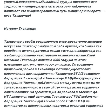
упорный,каждодневный нелёгкий труд,но преодолев эти
трудности и увидев результаты этих занятий,человек
понимает что выбрал правильный путь в мире единоборств —
путь Тхэквондо!
История Тхэквондо
Тхэквондо,в своём современном виде,достаточно молодое
искусство.Тхэквондо вобрало в себя лучшее,что было в тех
корейских школах,которые вошли в это единоборство,а так
же было дополнено некоторыми техниками из вне.Своё
название Тхэквондо обрело в 1955 году,но на этом
изменения внутри стиля не закончились. Со временем
произошёл раскол в Тхэквондо и стали существовать
параллельно два направления: Тхэквондо ВТФ(Всемирная
федерация Тхэквондо) и Таеквон-до ИТФ(Международная
федерация Таеквон-до).Различия между этими видами не
только в названии,но и в самой технике,а ак же в правилах
соревнованиях.Со временем,из-за раскола в Таеквон-до
ИТФ,появился ещё один вид: Таеквон-до ГТФ(Глобальная
федерация Таеквон-до).Ничем особо ГТФ от ИТФ не
отличается,за исключением некоторых различий в правилах