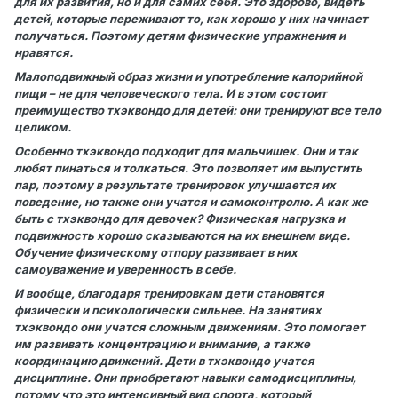
для их развития, но и для самих себя. Это здорово, видеть
детей, которые переживают то, как хорошо у них начинает
получаться. Поэтому детям физические упражнения и
нравятся.
Малоподвижный образ жизни и употребление калорийной
пищи – не для человеческого тела. И в этом состоит
преимущество тхэквондо для детей: они тренируют все тело
целиком.
Особенно тхэквондо подходит для мальчишек. Они и так
любят пинаться и толкаться. Это позволяет им выпустить
пар, поэтому в результате тренировок улучшается их
поведение, но также они учатся и самоконтролю. А как же
быть с тхэквондо для девочек? Физическая нагрузка и
подвижность хорошо сказываются на их внешнем виде.
Обучение физическому отпору развивает в них
самоуважение и уверенность в себе.
И вообще, благодаря тренировкам дети становятся
физически и психологически сильнее. На занятиях
тхэквондо они учатся сложным движениям. Это помогает
им развивать концентрацию и внимание, а также
координацию движений. Дети в тхэквондо учатся
дисциплине. Они приобретают навыки самодисциплины,
потому что это интенсивный вид спорта, который