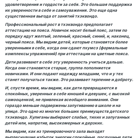
удовлетворения и гордости за себя. Это большая поддержка
их уверенности в себе и самоуважения. Это еще одна
существенная выгода от занятий тхэквондо.
Профессиональный рост в тхэквондо предполагает
аттестацию на пояса. Новичок носит белый пояс, затем по
порядку идут желтый, зеленый, красный, синий, и, наконец,
черный пояса. Мы видим детей, которые становятся более
уверенными в себе, когда они сдают пхумсэ (формальные
комплексы упражнений) при аттестации на цветные пояса.
Дети развивают в себе эту уверенность учиться дальше.
Когда они становятся старше, группа пополняется
новичками. И они подают надежду младшим, что и у тех
станет получаться также. Это развивает терпение и доброту.
И, спустя время, мы видим, как дети превращаются в
спокойных, уверенных в себе юношей и девушек, с высокой
самооценкой, не привлекая всеобщего внимания. Они
гораздо меньше подвержены запугиванию в школе и на
улице. Это одно из многих больших преимуществ детского
тхэквондо. Хулиганы выбирают слабых, тихих и запуганных
детей или, напротив, высокомерных и дерзких.
Мы видим, как из тренировочного зала выходят
выплеснувшие избыток энергии спокойные, послушные дети,