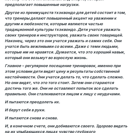
предполагает повышенные нагрузки.
Другое из преимуществ тхэквондо для детей состоит в том,
что тренеры делают повышенный акцент на уважении к
другим и любезности, которые являются частью
традиционной культуры тхэквондо. Дети учатся уважать
своих тренеров и инструкторов, уважать своих товарищей.
Наконец, через это они учатся уважать и самих себя. Они
учатся быть вежливыми со всеми. Даже с теми людьми,
которые им не нравятся. Думается, что это хороший навык,
который они возьмут во взрослую жизнь.
Главное – регулярное посещение тренировок, именно при
этом условии дети видят цену и результаты собственной
настойчивости. Они учатся делать то, что сделать сложно.
Но они видят, что это того стоит. Затем они стараются
достичь того же. Они не оставляют попыток все сделать
правильно. Они сталкиваются лицом к лицу с неудачами.
И пытаются преодолеть их.
И берут себя в руки.
И пытаются снова и снова.
И, в конечном счете, они добиваются своего. Здорово видеть
на их улыбающихся лицах чувство глубокого