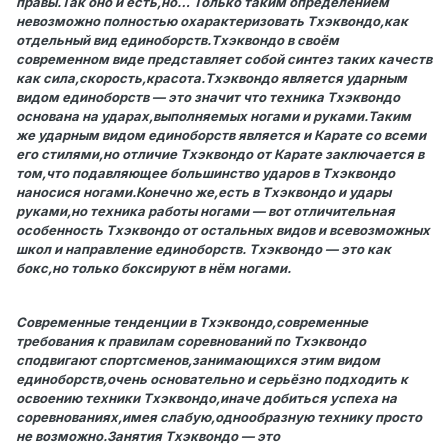
правы.Так оно и есть,но… Только таким определением
невозможно полностью охарактеризовать Тхэквондо,как
отдельный вид единоборств.Тхэквондо в своём
современном виде представляет собой синтез таких качеств
как сила,скорость,красота.Тхэквондо является ударным
видом единоборств — это значит что техника Тхэквондо
основана на ударах,выполняемых ногами и руками.Таким
же ударным видом единоборств является и Карате со всеми
его стилями,но отличие Тхэквондо от Карате заключается в
том,что подавляющее большинство ударов в Тхэквондо
наносися ногами.Конечно же,есть в Тхэквондо и удары
руками,но техника работы ногами — вот отличительная
особенность Тхэквондо от остальных видов и всевозможных
школ и направление единоборств. Тхэквондо — это как
бокс,но только боксируют в нём ногами.
Современные тенденции в Тхэквондо,современные
требования к правилам соревнований по Тхэквондо
сподвигают спортсменов,занимающихся этим видом
единоборств,очень основательно и серьёзно подходить к
освоению техники Тхэквондо,иначе добиться успеха на
соревнованиях,имея слабую,однообразную технику просто
не возможно.Занятия Тхэквондо — это