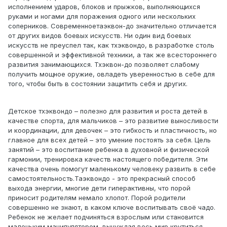
исполнением ударов, блоков и прыжков, выполняющихся
руками и ногами для поражения одного или нескольких
соперников. Современноетаэквон-до значительно отличается
от других видов боевых искусств. Ни один вид боевых
искусств не преуспел так, как тхэквондо, в разработке столь
совершенной и эффективной техники, а так же всестороннего
развития занимающихся. Тхэквон-до позволяет слабому
получить мощное оружие, овладеть уверенностью в себе для
того, чтобы быть в состоянии защитить себя и других.
Детское тхэквондо – полезно для развития и роста детей в
качестве спорта, для мальчиков – это развитие выносливости
и координации, для девочек – это гибкость и пластичность, но
главное для всех детей – это умение постоять за себя. Цель
занятий – это воспитание ребенка в духовной и физической
гармонии, тренировка качеств настоящего победителя. Эти
качества очень помогут маленькому человеку развить в себе
самостоятельность.Таэквондо - это прекрасный способ
выхода энергии, многие дети гиперактивны, что порой
приносит родителям немало хлопот. Порой родители
совершенно не знают, в каком ключе воспитывать своё чадо.
Ребенок не желает подчиняться взрослым или становится
маленьким манипулятором, вынуждая весь мир крутиться