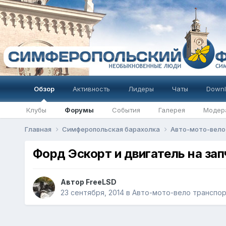
Обзор
Активность
Лидеры
Чаты
Downl
Клубы
Форумы
События
Галерея
Модер
Главная
Симферопольская барахолка
Авто-мото-вело
Форд Эскорт и двигатель на зап
Автор
FreeLSD
23 сентября, 2014
в
Авто-мото-вело транспо