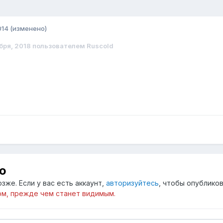
014
(изменено)
бря, 2018
пользователем Ruscold
ю
зже. Если у вас есть аккаунт,
авторизуйтесь
, чтобы опубликов
м, прежде чем станет видимым.