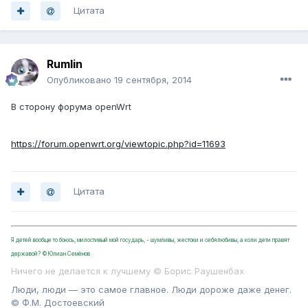
Цитата
Rumlin
Опубликовано
19 сентября, 2014
В сторону форума openWrt
https://forum.openwrt.org/viewtopic.php?id=11693
Цитата
Я детей вообще то боюсь, милостивый мой государь, - шумливы, жестоки и себялюбивы, а коли дети правят
державой? ©Юлиан Семёнов
Ничего не делается к лучшему © Борис Раушенбах
Люди, люди — это самое главное. Люди дороже даже денег.
© Ф.М. Достоевский