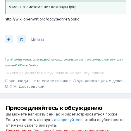
у меня в системе нет команды ipkg.
http://wiki.openwrt.org/doc/techref/opkg
Цитата
Я детей вообще то боюсь, милостивый мой государь, - шумливы, жестоки и себялюбивы, а коли дети правят
державой? ©Юлиан Семёнов
Ничего не делается к лучшему © Борис Раушенбах
Люди, люди — это самое главное. Люди дороже даже денег.
© Ф.М. Достоевский
Присоединяйтесь к обсуждению
Вы можете написать сейчас и зарегистрироваться позже.
Если у вас есть аккаунт,
авторизуйтесь
, чтобы опубликовать
от имени своего аккаунта.
Примечание:
Ваш пост будет проверен модератором,