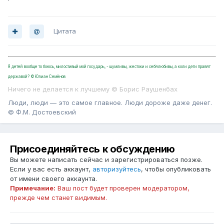
Цитата
Я детей вообще то боюсь, милостивый мой государь, - шумливы, жестоки и себялюбивы, а коли дети правят
державой? ©Юлиан Семёнов
Ничего не делается к лучшему © Борис Раушенбах
Люди, люди — это самое главное. Люди дороже даже денег.
© Ф.М. Достоевский
Присоединяйтесь к обсуждению
Вы можете написать сейчас и зарегистрироваться позже.
Если у вас есть аккаунт,
авторизуйтесь
, чтобы опубликовать
от имени своего аккаунта.
Примечание:
Ваш пост будет проверен модератором,
прежде чем станет видимым.