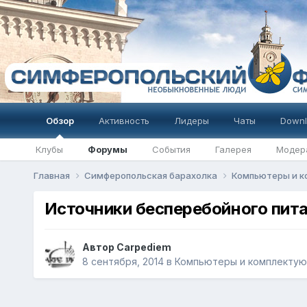
Обзор
Активность
Лидеры
Чаты
Downl
Клубы
Форумы
События
Галерея
Модер
Главная
Симферопольская барахолка
Компьютеры и 
Источники бесперебойного пит
Автор
Carpediem
8 сентября, 2014
в
Компьютеры и комплекту