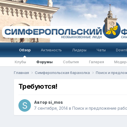
Обзор
Активность
Лидеры
Чаты
Downl
Клубы
Форумы
События
Галерея
Модер
Главная
Симферопольская барахолка
Поиск и предлож
Требуются!
Автор
si_mos
7 сентября, 2014
в
Поиск и предложение работ