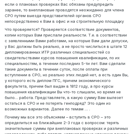
если о плановых проверках Вас обязаны предупредить
заранее, то внеплановые проводятся неожиданно для члена
СРО путем выезда представителей органов СРО
непосредственно к Вам в офис и на строительную площадку
Что проверяется? Проверяется соответствие документов,
копии которых Вам прислали реальности. Т.е. в соответствии
с заявленными Вами работами, на которые Вам дали допуски,
у Вас должны быть реально, а не просто числиться в штате 12
дипломированных ИТР различных специальностей со
свидетельствами курсов повышения квалификации, по их
специальностям, в течении последних 5-ти лет. Вам сделали
такие документы в течении суток, после оплаты при
вступлении в СРО, но реально этих людей нет, а есть один Вы,
у которого есть диплом ПГС, причем экономического
факультета, причем был выдан в 1812 году, а про курсы
повышения квалификации Вы что-то слышали, но время не
было… работа. Представляете, в какую сумму Вам вылезет
остаться в СРО и не потерять генподряд? Это один из
возможных вариантов. Далее по темам … .
Почему мы все это объясняем – вступить в СРО – это
определиться на ближайшие 2-3 года с вопросом: терять
значительные суммы при внеплановых проверках и различных