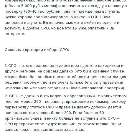
нововведениях, либо платить установленные членские взносы
(обычно 5 000 руб.в месяц) и оплачивать ежегодную плановую
проверку (30-40 тыс. рублей), значит прежде чем вступать,
нужно хорошо проанализировать в какое НП СРО Вам
выгоднее вступить. Вы конечно сможете выйти из одного и
вступить в другое СРО, но все что вы уже оплатили - Вы
потеряете.
Основные критерии выбора СРО:
1. СРО, т.е. его правление и директорат должно находиться в
другом регионе, не совсем далеко (что бы в крайнем случае
можно было без особых сложностей появиться с визитом для
решения проблем), но и не очень близко (что бы у правления
не возникло желания отправки к Вам внеплановой проверки).
2. СРО не должно быть недавно образованным, с количеством
членов, менее 250 - по закону, присвоение некоммерческому
партнерству статуса СРО и права выдавать допуски дается
при количестве членов более 200. Если больше 50
организаций уйдет, и никто больше не вступит в это СРО –
СРО прекратит свое существование, соответственно, Ваши
взносы тоже – взносы не возвращаются.