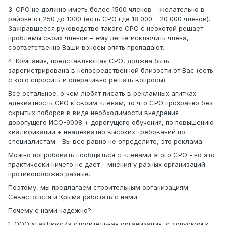
3. СРО не должно иметь более 1500 членов – желательно в
районе от 250 до 1000 (есть СРО где 18 000 – 20 000 членов).
Зажравшееся руководство такого СРО с неохотой решает
проблемы своих членов – ему легче исключить члена,
соответственно Ваши взносы опять пропадают.
4. Компания, представляющая СРО, должна быть
зарегистрирована в непосредственной близости от Вас (есть
с кого спросить и оперативно решать вопросы).
Все остальное, о чем любят писать в рекламных агитках:
адекватность СРО к своим членам, то что СРО прозрачно без
скрытых поборов в виде необходимости внедрения
дорогущего ИСО-9008 + дорогущего обучения, по повышению
квалификации + неадекватно высоких требований по
специалистам - Вы все равно не определите, это реклама.
Можно попробовать пообщаться с членами этого СРО - но это
практически ничего не дает – мнения у разных организаций
противоположно разные.
Поэтому, мы предлагаем строительным организациям
Севастополя и Крыма работать с нами.
Почему с нами надежно?
1. ООО «ГазЛюкс7» строительная организация, с допуском к