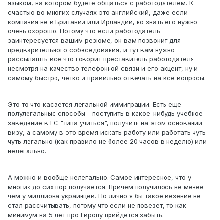
языком, на котором будете общаться с работодателем. К
счастью во многих случаях это английский, даже если
компания не в Британии или Ирландии, но знать его нужно
очень охорошо. Потому что если работодатель
заинтересуется вашим резюме, он вам позвонит для
предварительного собеседования, и тут вам нужно
рассылашть все что говорит преставитель работодателя
несмотря на качество телефонной связи и его акцент, ну и
самому быстро, четко и правильно отвечать на все вопросы.
Это то что касается легальной иммиграции. Есть еще
полулегальные способы - поступить в какое-нибудь учебное
заведение в ЕС "типа учиться", получить на этом основании
визу, а самому в это время искать работу или работать чуть-
чуть легально (как правило не более 20 часов в неделю) или
нелегально.
А можно и вообще нелегально. Самое интересное, что у
многих до сих пор получается. Причем получилось не менее
чем у миллиона украинцев. Но лично я бы такое везение не
стал рассчитывать, потому что если не повезет, то как
минимум на 5 лет про Европу прийдется забыть.