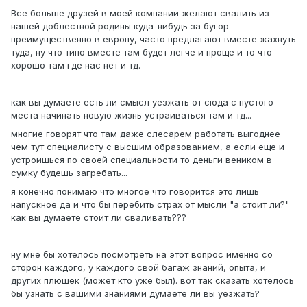
Все больше друзей в моей компании желают свалить из
нашей доблестной родины куда-нибудь за бугор
преимущественно в европу, часто предлагают вместе жахнуть
туда, ну что типо вместе там будет легче и проще и то что
хорошо там где нас нет и тд.
как вы думаете есть ли смысл уезжать от сюда с пустого
места начинать новую жизнь устраиваться там и тд...
многие говорят что там даже слесарем работать выгоднее
чем тут специалисту с высшим образованием, а если еще и
устроишься по своей специальности то деньги веником в
сумку будешь загребать...
я конечно понимаю что многое что говорится это лишь
напускное да и что бы перебить страх от мысли "а стоит ли?"
как вы думаете стоит ли сваливать???
ну мне бы хотелось посмотреть на этот вопрос именно со
сторон каждого, у каждого свой багаж знаний, опыта, и
других плюшек (может кто уже был). вот так сказать хотелось
бы узнать с вашими знаниями думаете ли вы уезжать?