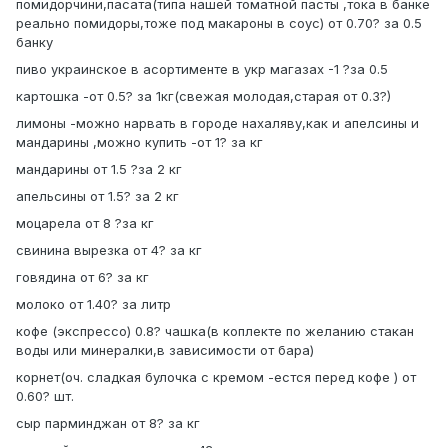
помидорчини,пасата(типа нашей томатной пасты ,тока в банке
реально помидоры,тоже под макароны в соус) от 0.70? за 0.5
банку
пиво украинское в асортименте в укр магазах -1 ?за 0.5
картошка -от 0.5? за 1кг(свежая молодая,старая от 0.3?)
лимоны -можно нарвать в городе нахаляву,как и апелсины и
мандарины ,можно купить -от 1? за кг
мандарины от 1.5 ?за 2 кг
апельсины от 1.5? за 2 кг
моцарела от 8 ?за кг
свинина вырезка от 4? за кг
говядина от 6? за кг
молоко от 1.40? за литр
кофе (экспрессо) 0.8? чашка(в коплекте по желанию стакан
воды или минералки,в зависимости от бара)
корнет(оч. сладкая булочка с кремом -естся перед кофе ) от
0.60? шт.
сыр парминджан от 8? за кг