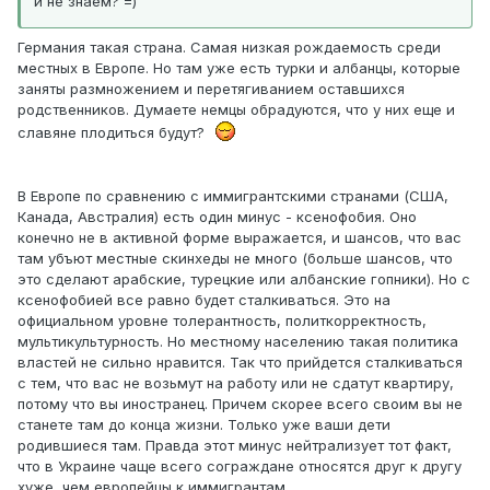
и не знаем? =)
Германия такая страна. Самая низкая рождаемость среди
местных в Европе. Но там уже есть турки и албанцы, которые
заняты размножением и перетягиванием оставшихся
родственников. Думаете немцы обрадуются, что у них еще и
славяне плодиться будут?
В Европе по сравнению с иммигрантскими странами (США,
Канада, Австралия) есть один минус - ксенофобия. Оно
конечно не в активной форме выражается, и шансов, что вас
там убъют местные скинхеды не много (больше шансов, что
это сделают арабские, турецкие или албанские гопники). Но с
ксенофобией все равно будет сталкиваться. Это на
официальном уровне толерантность, политкорректность,
мультикультурность. Но местному населению такая политика
властей не сильно нравится. Так что прийдется сталкиваться
с тем, что вас не возьмут на работу или не сдатут квартиру,
потому что вы иностранец. Причем скорее всего своим вы не
станете там до конца жизни. Только уже ваши дети
родившиеся там. Правда этот минус нейтрализует тот факт,
что в Украине чаще всего сограждане относятся друг к другу
хуже, чем европейцы к иммигрантам.