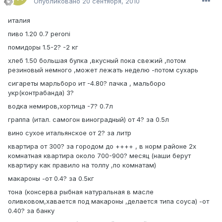
Опубликовано
20 сентября, 2010
италия
пиво 1.20 0.7 peroni
помидоры 1.5-2? -2 кг
хлеб 1.50 большая булка ,вкусный пока свежий ,потом
резиновый немного ,может лежать неделю -потом сухарь
сигареты марльборо ит -4.80? пачка , мальборо
укр(контрабанда) 3?
водка немиров,хортица -7? 0.7л
граппа (итал. самогон виноградный) от 4? за 0.5л
вино сухое итальянское от 2? за литр
квартира от 300? за городом до ++++ , в норм районе 2х
комнатная квартира около 700-900? месяц (наши берут
квартиру как правило на толпу ,по комнатам)
макароны -от 0.4? за 0.5кг
тона (консерва рыбная натуральная в масле
оливковом,хавается под макароны ,делается типа соуса) -от
0.40? за банку