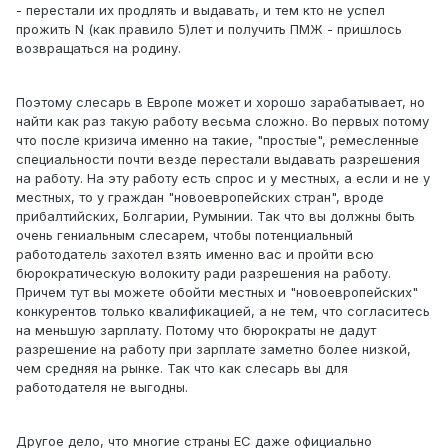
- перестали их продлять и выдавать, и тем кто не успел
прожить N (как правило 5)лет и получить ПМЖ - пришлось
возвращаться на родину.
Поэтому слесарь в Европе может и хорошо зарабатывает, но
найти как раз такую работу весьма сложно. Во первых потому
что после кризича именно на такие, "простые", ремесленные
специальности почти везде перестали выдавать разрешения
на работу. На эту работу есть спрос и у местных, а если и не у
местных, то у граждан "новоевропейских стран", вроде
прибалтийских, Болгарии, Румынии. Так что вы должны быть
очень гениальным слесарем, чтобы потенциальный
работодатель захотел взять именно вас и пройти всю
бюрократическую волокиту ради разрешения на работу.
Причем тут вы можете обойти местных и "новоевропейских"
конкурентов только квалификацией, а не тем, что согласитесь
на меньшую зарплату. Потому что бюрократы не дадут
разрешение на работу при зарплате заметно более низкой,
чем средняя на рынке. Так что как слесарь вы для
работодателя не выгодны.
Другое дело, что многие страны ЕС даже официально