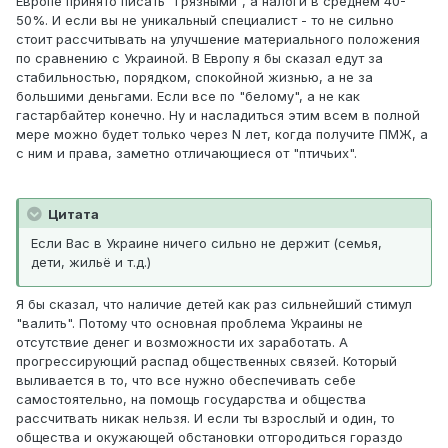
Европе принято писать "грязными", а налоги в среднем 40-
50%. И если вы не уникальный специалист - то не сильно
стоит рассчитывать на улучшение материального положения
по сравнению с Украиной. В Европу я бы сказал едут за
стабильностью, порядком, спокойной жизнью, а не за
большими деньгами. Если все по "белому", а не как
гастарбайтер конечно. Ну и насладиться этим всем в полной
мере можно будет только через N лет, когда получите ПМЖ, а
с ним и права, заметно отличающиеся от "птичьих".
Цитата
Если Вас в Украине ничего сильно не держит (семья,
дети, жильё и т.д.)
Я бы сказал, что наличие детей как раз сильнейший стимул
"валить". Потому что основная проблема Украины не
отсутствие денег и возможности их заработать. А
прогрессирующий распад общественных связей. Который
выливается в то, что все нужно обеспечивать себе
самостоятельно, на помощь государства и общества
рассчитвать никак нельзя. И если ты взрослый и один, то
общества и окужающей обстановки отгородиться гораздо