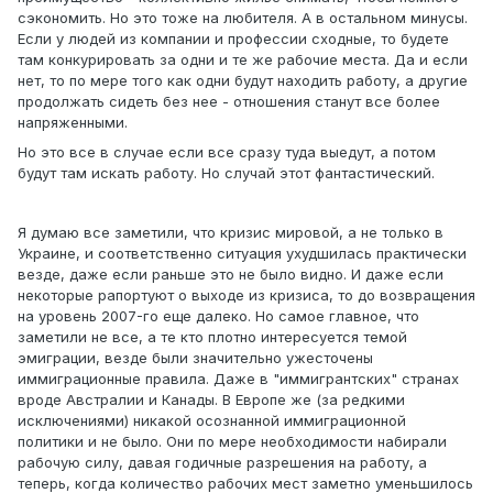
сэкономить. Но это тоже на любителя. А в остальном минусы.
Если у людей из компании и профессии сходные, то будете
там конкурировать за одни и те же рабочие места. Да и если
нет, то по мере того как одни будут находить работу, а другие
продолжать сидеть без нее - отношения станут все более
напряженными.
Но это все в случае если все сразу туда выедут, а потом
будут там искать работу. Но случай этот фантастический.
Я думаю все заметили, что кризис мировой, а не только в
Украине, и соответственно ситуация ухудшилась практически
везде, даже если раньше это не было видно. И даже если
некоторые рапортуют о выходе из кризиса, то до возвращения
на уровень 2007-го еще далеко. Но самое главное, что
заметили не все, а те кто плотно интересуется темой
эмиграции, везде были значительно ужесточены
иммиграционные правила. Даже в "иммигрантских" странах
вроде Австралии и Канады. В Европе же (за редкими
исключениями) никакой осознанной иммиграционной
политики и не было. Они по мере необходимости набирали
рабочую силу, давая годичные разрешения на работу, а
теперь, когда количество рабочих мест заметно уменьшилось