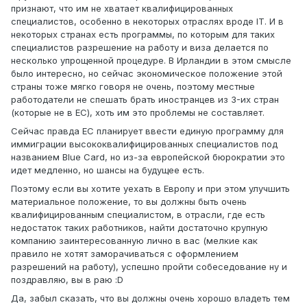
признают, что им не хватает квалифицированных
специалистов, особенно в некоторых отраслях вроде IT. И в
некоторых странах есть программы, по которым для таких
специалистов разрешение на работу и виза делается по
несколько упрощенной процедуре. В Ирландии в этом смысле
было интересно, но сейчас экономическое положение этой
страны тоже мягко говоря не очень, поэтому местные
работодатели не спешать брать иностранцев из 3-их стран
(которые не в ЕС), хоть им это проблемы не составляет.
Сейчас правда EC планирует ввести единую программу для
иммиграции высококвалифицированных специалистов под
названием Blue Card, но из-за европейской бюрократии это
идет медленно, но шансы на будущее есть.
Поэтому если вы хотите уехать в Европу и при этом улучшить
материальное положение, то вы должны быть очень
квалифицированным специалистом, в отрасли, где есть
недостаток таких работников, найти достаточно крупную
компанию заинтересованную лично в вас (мелкие как
правило не хотят заморачиваться с оформлением
разрешений на работу), успешно пройти собеседование ну и
поздравляю, вы в раю :D
Да, забыл сказать, что вы должны очень хорошо владеть тем