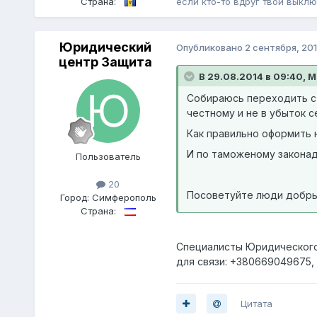
Страна:
если кто-то вдруг твой выклю
Юридический
Опубликовано
2 сентября, 20
центр Защита
В 29.08.2014 в 09:40, Mi
Собираюсь переходить с 
честному и не в убыток с
Как правильно оформить 
И по таможеному законад
Пoльзователь
20
Посоветуйте люди добры
Город:
Симферополь
Страна:
Специалисты Юридического 
для связи: +380669049675,
Цитата