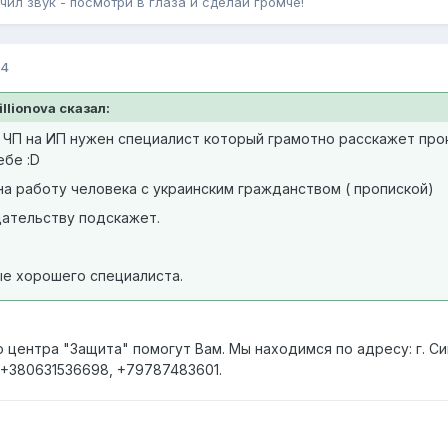
чил звук - посмотри в глаза и сделай громче!
14
llionova сказал:
ЧП на ИП нужен специалист который грамотно расскажет проко
ебе :D
на работу человека с украинским гражданством ( пропиской)
ательству подскажет.
е хорошего специалиста.
центра "Защита" помогут Вам. Мы находимся по адресу: г. Сим
 +380631536698, +79787483601.