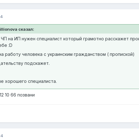
14
llionova сказал:
ЧП на ИП нужен специалист который грамотно расскажет проко
ебе :D
на работу человека с украинским гражданством ( пропиской)
ательству подскажет.
е хорошего специалиста.
12 10 66 позвани
14