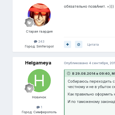
обязательно позвАнит. =)))
Старая гвардия
243
Цитата
Город:
Simferopol
Helgameya
Опубликовано
4 сентября, 20
В 29.08.2014 в 09:40, Mi
Собираюсь переходить с 
честному и не в убыток с
Как правильно оформить 
Новичок
И по таможеному законад
1
Город:
Симферополь