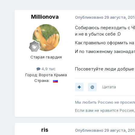
Millionova
Опубликовано
29 августа, 201
Собираюсь переходить с ЧП
и не в убыток себе :D
Как правильно оформить на
И по таможеному законада
Старая гвардия
Посоветуйте люди добрые 
4,9 тыс
Город:
Ворота Крыма
Страна:
Цитата
Мы любить Россию не просили
Если вам не нравится Россия, 
ris
Опубликовано
29 августа, 201