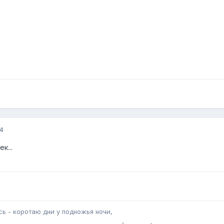
4
к...
сь - коротаю дни у подножья ночи,