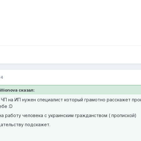
14
llionova сказал:
ЧП на ИП нужен специалист который грамотно расскажет проко
ебе :D
на работу человека с украинским гражданством ( пропиской)
ательству подскажет.