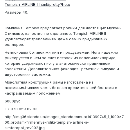
Tempish_AIRLINE_II.html#prettyPhoto
Размеры 40.
Компания Tempish предлагает ролики для настоящих мужчин.
Стильные, качественно сделанные, Tempish AIRLINE II
удовлетворят требованиям даже самых придирчивых
роллеров.
Нейлоновый ботинок мягкий и продуваемый. Нога надежно
фиксируется в нем за счет вставок из поливинилхлорида,
которые удерживают ногу в анатомически правильном
положении. Дополнительная фиксация- ремешок-липучка и
двусторонняя застежка.
Монолитная конструкция рамы изготовлена из
алюминия.Нижняя часть ботинка крепится к ней болтами с
настраиваемым положением
6000руб
+7 978 859 82 83
http://img36.slando.ua/images_slandocomua/141399745_1_1000x7
00_prodam-firmennye-roliki-tempish-airline-ii-
simferopol_rev002.jpg