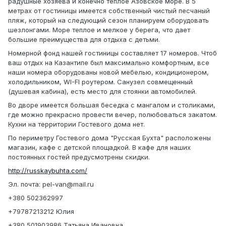
радушные хозяева и конечно теплое Азовское море. В 5
метрах от гостиницы имеется собственный чистый песчаный
пляж, который на следующий сезон планируем оборудовать
шезлонгами. Море теплое и мелкое у берега, что дает
большие преимущества для отдыха с детьми.
Номерной фонд нашей гостиницы составляет 17 номеров. Чтоб
ваш отдых на Казантипе был максимально комфортным, все
наши номера оборудованы новой мебелью, кондиционером,
холодильником, WI-FI роутером. Санузел совмещенный
(душевая кабина), есть место для стоянки автомобилей.
Во дворе имеется большая беседка с мангалом и столиками,
где можно прекрасно провести вечер, полюбоваться закатом.
Кухни на территории Гостевого дома нет.
По периметру Гостевого дома "Русская Бухта" расположены
магазин, кафе с детской площадкой. В кафе для наших
постоянных гостей предусмотрены скидки.
http://russkaybuhta.com/
Эл. почта: pel-van@mail.ru
+380 502362997
+79787213212 Юлия
+380 501903986 Татьяна Ивановна