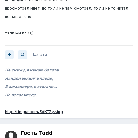
просмотрел инет, но то ли не там смотрел, то ли не то читал
не пашет оно
хэлп ми плиз;)
Цитата
Не скажу, в каком болоте
Найден викинг в пледе,
В ламелляре, в стегаче...
На велосипеде.
http://i.imgur.com/5dKEZyz.jpg
Гость Todd