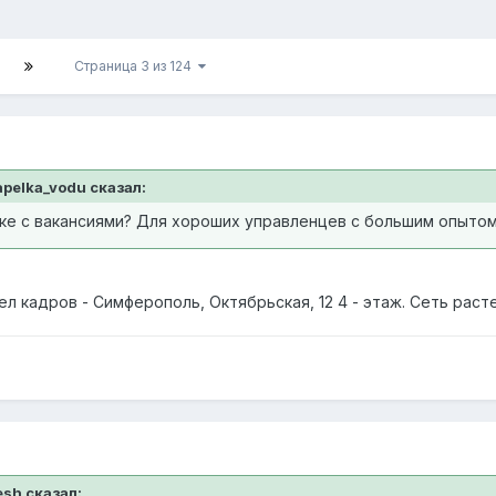
Страница 3 из 124
apelka_vodu сказал:
анке с вакансиями? Для хороших управленцев с большим опыто
ел кадров - Симферополь, Октябрьская, 12 4 - этаж. Сеть раст
esh сказал: