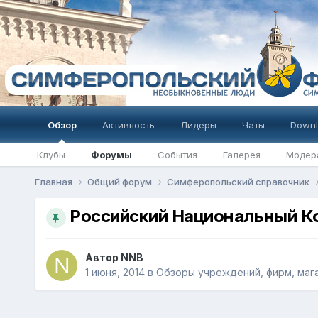
Обзор
Активность
Лидеры
Чаты
Downl
Клубы
Форумы
События
Галерея
Модер
Главная
Общий форум
Симферопольский справочник
Российский Национальный К
Автор
NNB
1 июня, 2014
в
Обзоры учреждений, фирм, маг