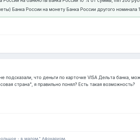
а России на банкноты Банка России 10 % от суммы, min 200 руб
онеты) Банка России на монету Банка России другого номинала 1
е подсказали, что деньги по карточке VISA Дельта банка, мо
совая страна", я правильно понял? Есть такая возможность?
большое - в малом." Афонаризм.