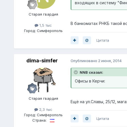
входящих в систему "Фин
Старая гвардия
В банкоматах РНКБ такой в
1,5 тыс
Город:
Симферополь
Цитата
dima-simfer
Опубликовано
2 июня, 2014
NNB сказал:
Офисы в Керчи:
Старая гвардия
Ещё на ул.Славы, 25/12, маг
2,3 тыс
Город:
Симферополь
Цитата
Страна: