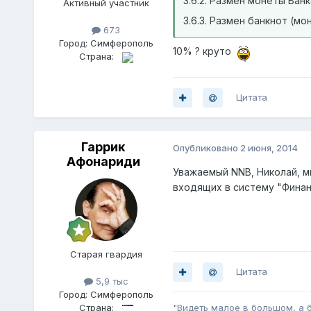
3.6.2. Размен монеты Банк
Активный участник
3.6.3. Размен банкнот (м
673
Город:
Симферополь
10% ? круто
Страна:
Цитата
Гаррик
Опубликовано
2 июня, 2014
Афонариди
Уважаемый NNB, Николай, мн
входящих в систему "Финан
Старая гвардия
Цитата
5,9 тыс
Город:
Симферополь
Страна:
"Видеть малое в большом, а 