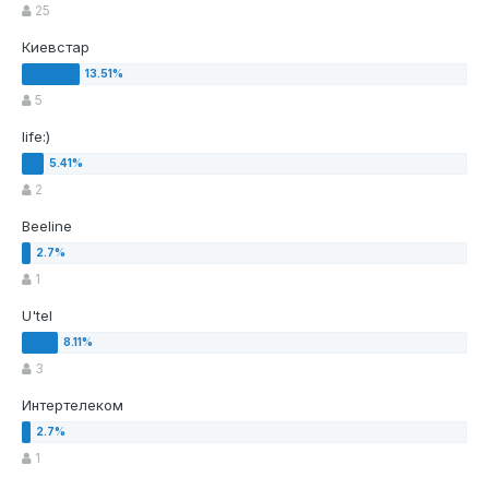
25
Киевстар
5
life:)
2
Beeline
1
U'tel
3
Интертелеком
1