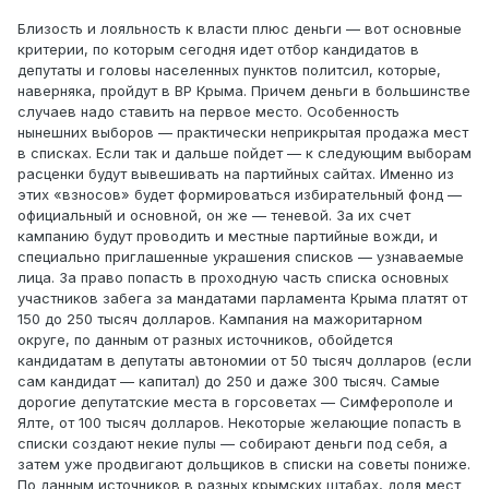
Близость и лояльность к власти плюс деньги — вот основные
критерии, по которым сегодня идет отбор кандидатов в
депутаты и головы населенных пунктов политсил, которые,
наверняка, пройдут в ВР Крыма. Причем деньги в большинстве
случаев надо ставить на первое место. Особенность
нынешних выборов — практически неприкрытая продажа мест
в списках. Если так и дальше пойдет — к следующим выборам
расценки будут вывешивать на партийных сайтах. Именно из
этих «взносов» будет формироваться избирательный фонд —
официальный и основной, он же — теневой. За их счет
кампанию будут проводить и местные партийные вожди, и
специально приглашенные украшения списков — узнаваемые
лица. За право попасть в проходную часть списка основных
участников забега за мандатами парламента Крыма платят от
150 до 250 тысяч долларов. Кампания на мажоритарном
округе, по данным от разных источников, обойдется
кандидатам в депутаты автономии от 50 тысяч долларов (если
сам кандидат — капитал) до 250 и даже 300 тысяч. Самые
дорогие депутатские места в горсоветах — Симферополе и
Ялте, от 100 тысяч долларов. Некоторые желающие попасть в
списки создают некие пулы — собирают деньги под себя, а
затем уже продвигают дольщиков в списки на советы пониже.
По данным источников в разных крымских штабах, доля мест