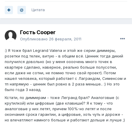
Цитата
Гость Cooper
Опубликовано
26 февраля, 2011
:) Я тоже брал Legrand Valena и этой же серии диммеры,
розетки под телек, витую - в общем всё. Ценник тогда дикий
получился довольно (но у меня оооочень много точек в
квартире сделано, наверное, реально больше полусотни,
если даже не сотни, не помню точно свой проект). Потом
нашел человека, который работает с Лаграндом, Сименсом и
тп напрямую - ценник был ровно в 2 раза меньше.. :) Но это
было года 3 назад.
Кстати, по диммерам - тоже Легранд брал? Аналоговые (с
крутилкой) или цифровые (две клавиши)? Я к тому - что
аналоговые у них летят, причем 100%-но летят и после
окончания срока гарантии, а цифровые, хоть чуть и дороже -
но впечатляют намного больше и работают дольше и лучше ;)