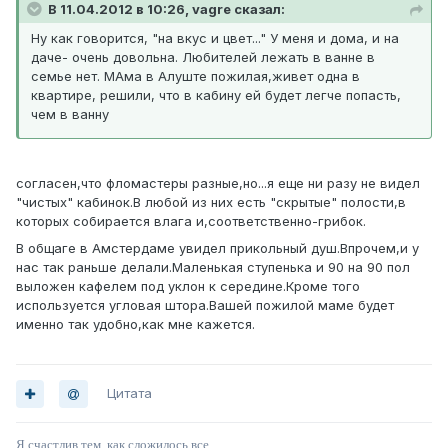
В 11.04.2012 в 10:26, vagre сказал:
Ну как говорится, "на вкус и цвет..." У меня и дома, и на
даче- очень довольна. Любителей лежать в ванне в
семье нет. МАма в Алуште пожилая,живет одна в
квартире, решили, что в кабину ей будет легче попасть,
чем в ванну
согласен,что фломастеры разные,но...я еще ни разу не видел
"чистых" кабинок.В любой из них есть "скрытые" полости,в
которых собирается влага и,соответственно-грибок.
В общаге в Амстердаме увидел прикольный душ.Впрочем,и у
нас так раньше делали.Маленькая ступенька и 90 на 90 пол
выложен кафелем под уклон к середине.Кроме того
используется угловая штора.Вашей пожилой маме будет
именно так удобно,как мне кажется.
Цитата
Я счастлив тем, как сложилось все,