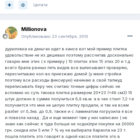
Цитата
Millionova
Опубликовано
23 сентября, 2010
дуриловка на деньгах идет в каисе вот мой пример плитка
удовольствие не из дешевых поэтому рассчитав досконально
говорю мне этих ( к примеру ) 10 плиток этих 15 этих 20 и т.д
всего брала разных пять видов все выписывают проверяю,
пересчитываю кол-во приезжаю домой (у меня стройка
поэтому все расходы фиксирую) начинаю в свой талмуд
переписывать беру чек считаю точные цифры сейчас не
вспомню но суть такова плитка размером 20*23 (=46 см2) 15
штук должно в сумме получиться 6,9 кв.м. а в чек стоит 7,2 т.е
получается что мне не целую плитку продали, и так на всем
разбег от 0,3кв. до 0,9, также и с ламинатом погрузила я все
и повезла назад . Да и еще момент там у них написано ( не
знаю как сейчас я туда больше не ходок)при покупке на 20000
грн. скидка или 5 или 7 % ну на выбирала барахла на 23 т.
пошла платить это говорят в одной кассе платите это в