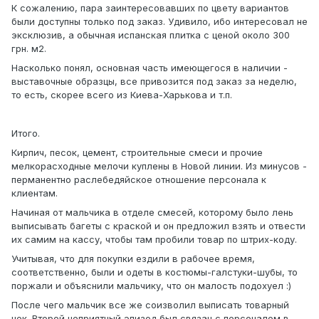
К сожалению, пара заинтересовавших по цвету вариантов
были доступны только под заказ. Удивило, ибо интересовал не
эксклюзив, а обычная испанская плитка с ценой около 300
грн. м2.
Насколько понял, основная часть имеющегося в наличии -
выставочные образцы, все привозится под заказ за неделю,
то есть, скорее всего из Киева-Харькова и т.п.
Итого.
Кирпич, песок, цемент, строительные смеси и прочие
мелкорасходные мелочи куплены в Новой линии. Из минусов -
перманентно раслебедяйское отношение персонала к
клиентам.
Начиная от мальчика в отделе смесей, которому было лень
выписывать багеты с краской и он предложил взять и отвести
их самим на кассу, чтобы там пробили товар по штрих-коду.
Учитывая, что для покупки ездили в рабочее время,
соответственно, были и одеты в костюмы-галстуки-шубы, то
поржали и объяснили мальчику, что он малость подоxуел :)
После чего мальчик все же соизволил выписать товарный
чек. Второй неприятный эпизод был связан с персоналом в