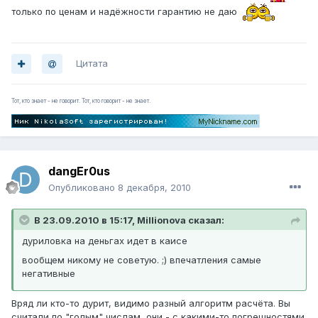
только по ценам и надёжности гарантию не даю
Цитата
Тот, кто знает - не говорит. Тот, кто говорит - не знает.
dangEr0us
Опубликовано
8 декабря, 2010
В 23.09.2010 в 15:17, Millionova сказал:
дуриловка на деньгах идет в каисе
вообщем никому не советую. ;) впечатления самые
негативные
Вряд ли кто-то дурит, видимо разный алгоритм расчёта. Вы
считали по "голым" числам, они - с какими-то погрешностями