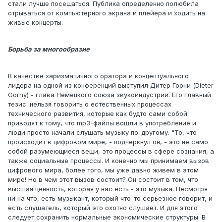
стали лучше посещаться. Публика определенно полюбила
отрываться от компьютерного экрана и плейера и ходить на
живые концерты.
Борьба за многообразие
В качестве харизматичного оратора и концептуального
лидера на одной из конференций выступил Дитер Горни (Dieter
Gorny) - глава Немецкого союза звукоиндустрии. Его главный
тезис: нельзя говорить о естественных процессах
технического развития, которые как будто сами собой
приводят к тому, что mp3-файлы вошли в употребление и
люди просто начали слушать музыку по-другому. "То, что
происходит в цифровом мире, - подчеркнул он, - это не само
собой разумеющиеся вещи, это процессы в сфере сознания, а
также социальные процессы. И конечно мы принимаем вызов
цифрового мира, более того, мы уже давно живем в этом
мире! Но в чем этот вызов состоит? Он состоит в том, что
высшая ценность, которая у нас есть - это музыка. Несмотря
ни на что, есть музыкант, который что-то серьезное говорит, и
есть слушатель, который это охотно слушает. И для этого
следует сохранить нормальные экономические структуры. В