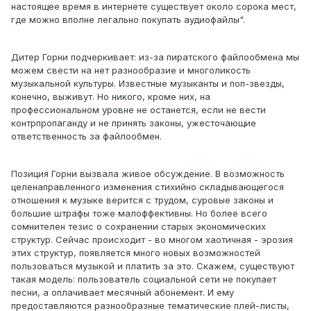
настоящее время в интернете существует около сорока мест,
где можно вполне легально покупать аудиофайлы".
Дитер Горни подчеркивает: из-за пиратского файлообмена мы
можем свести на нет разнообразие и многоликость
музыкальной культуры. Известные музыканты и поп-звезды,
конечно, выживут. Но никого, кроме них, на
профессиональном уровне не останется, если не вести
контрпропаганду и не принять законы, ужесточающие
ответственность за файлообмен.
Позиция Горни вызвала живое обсуждение. В возможность
целенаправленного изменения стихийно складывающегося
отношения к музыке верится с трудом, суровые законы и
большие штрафы тоже малоффективны. Но более всего
сомнителен тезис о сохранении старых экономических
структур. Сейчас происходит - во многом хаотичная - эрозия
этих структур, появляется много новых возможностей
пользоваться музыкой и платить за это. Скажем, существуют
такая модель: пользователь социальной сети не покупает
песни, а оплачивает месячный абонемент. И ему
предоставляются разнообразные тематические плей-листы,