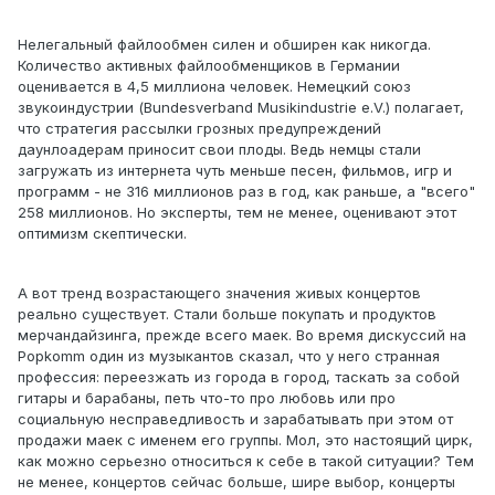
Нелегальный файлообмен силен и обширен как никогда.
Количество активных файлообменщиков в Германии
оценивается в 4,5 миллиона человек. Немецкий союз
звукоиндустрии (Bundesverband Musikindustrie e.V.) полагает,
что стратегия рассылки грозных предупреждений
даунлоадерам приносит свои плоды. Ведь немцы стали
загружать из интернета чуть меньше песен, фильмов, игр и
программ - не 316 миллионов раз в год, как раньше, а "всего"
258 миллионов. Но эксперты, тем не менее, оценивают этот
оптимизм скептически.
А вот тренд возрастающего значения живых концертов
реально существует. Стали больше покупать и продуктов
мерчандайзинга, прежде всего маек. Во время дискуссий на
Рopkomm один из музыкантов сказал, что у него странная
профессия: переезжать из города в город, таскать за собой
гитары и барабаны, петь что-то про любовь или про
социальную несправедливость и зарабатывать при этом от
продажи маек с именем его группы. Мол, это настоящий цирк,
как можно серьезно относиться к себе в такой ситуации? Тем
не менее, концертов сейчас больше, шире выбор, концерты