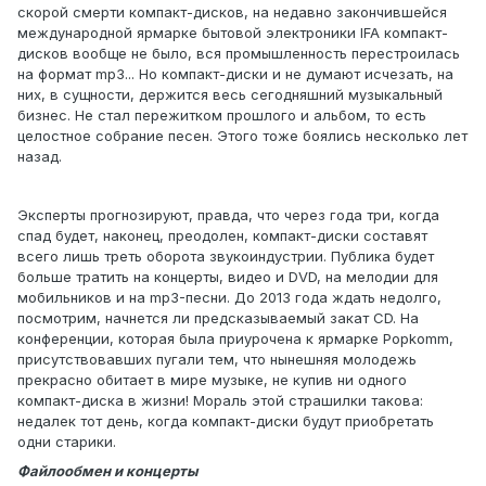
скорой смерти компакт-дисков, на недавно закончившейся
международной ярмарке бытовой электроники IFA компакт-
дисков вообще не было, вся промышленность перестроилась
на формат mp3... Но компакт-диски и не думают исчезать, на
них, в сущности, держится весь сегодняшний музыкальный
бизнес. Не стал пережитком прошлого и альбом, то есть
целостное собрание песен. Этого тоже боялись несколько лет
назад.
Эксперты прогнозируют, правда, что через года три, когда
спад будет, наконец, преодолен, компакт-диски составят
всего лишь треть оборота звукоиндустрии. Публика будет
больше тратить на концерты, видео и DVD, на мелодии для
мобильников и на mp3-песни. До 2013 года ждать недолго,
посмотрим, начнется ли предсказываемый закат CD. На
конференции, которая была приурочена к ярмарке Popkomm,
присутствовавших пугали тем, что нынешняя молодежь
прекрасно обитает в мире музыке, не купив ни одного
компакт-диска в жизни! Мораль этой страшилки такова:
недалек тот день, когда компакт-диски будут приобретать
одни старики.
Файлообмен и концерты