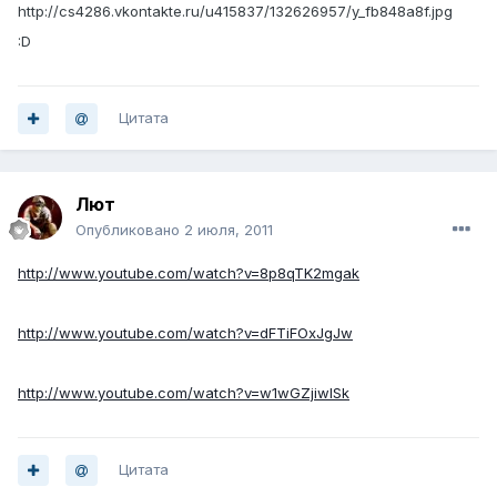
http://cs4286.vkontakte.ru/u415837/132626957/y_fb848a8f.jpg
:D
Цитата
Лют
Опубликовано
2 июля, 2011
http://www.youtube.com/watch?v=8p8qTK2mgak
http://www.youtube.com/watch?v=dFTiFOxJgJw
http://www.youtube.com/watch?v=w1wGZjiwlSk
Цитата