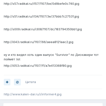
http://s57.radikal.ru/i157/1107/be/0d9befe0c740.jpg
http://s51.radikal.ru/i134/1107/3e/37bbb7c27531.jpg
http://s009.radikal.ru/i308/1107/dc/183794350bb1.jpg
http://i043.radikal.ru/1107/66/aeea8121aac2.jpg
ну и кто видел хоть один выпуск "Survivor" по Дискавери тот
поймёт :lol:
http://i053.radikal.ru/1107/f1/a7e413368f80.jpg
Цитата
http://www.kalen-dar.ru/i/informer4.jpg