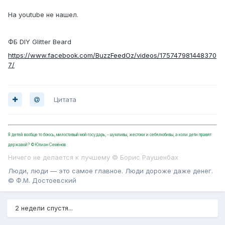
На youtube не нашел.
ФБ DIY Glitter Beard
https://www.facebook.com/BuzzFeedOz/videos/175747981448370
7/
Цитата
Я детей вообще то боюсь, милостивый мой государь, - шумливы, жестоки и себялюбивы, а коли дети правят
державой? ©Юлиан Семёнов
Ничего не делается к лучшему © Борис Раушенбах
Люди, люди — это самое главное. Люди дороже даже денег.
© Ф.М. Достоевский
2 недели спустя...