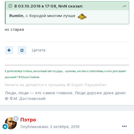
В 03.10.2016 в 17:08, NnN сказал:
Rumlin
, с бородой многим лучше
но старее
Цитата
Я детей вообще то боюсь, милостивый мой государь, - шумливы, жестоки и себялюбивы, а коли дети правят
державой? ©Юлиан Семёнов
Ничего не делается к лучшему © Борис Раушенбах
Люди, люди — это самое главное. Люди дороже даже денег.
© Ф.М. Достоевский
Пэтро
Опубликовано
3 октября, 2016