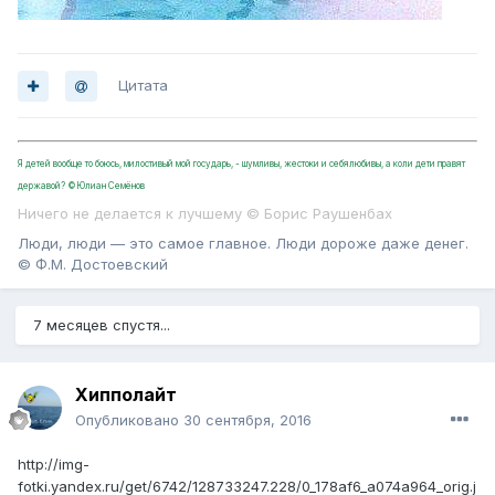
Цитата
Я детей вообще то боюсь, милостивый мой государь, - шумливы, жестоки и себялюбивы, а коли дети правят
державой? ©Юлиан Семёнов
Ничего не делается к лучшему © Борис Раушенбах
Люди, люди — это самое главное. Люди дороже даже денег.
© Ф.М. Достоевский
7 месяцев спустя...
Хипполайт
Опубликовано
30 сентября, 2016
http://img-
fotki.yandex.ru/get/6742/128733247.228/0_178af6_a074a964_orig.j