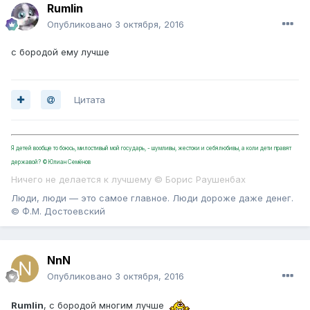
Rumlin
Опубликовано
3 октября, 2016
с бородой ему лучше
Цитата
Я детей вообще то боюсь, милостивый мой государь, - шумливы, жестоки и себялюбивы, а коли дети правят
державой? ©Юлиан Семёнов
Ничего не делается к лучшему © Борис Раушенбах
Люди, люди — это самое главное. Люди дороже даже денег.
© Ф.М. Достоевский
NnN
Опубликовано
3 октября, 2016
Rumlin
, с бородой многим лучше