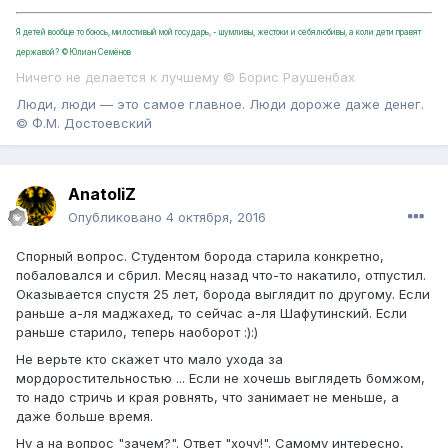
Я детей вообще то боюсь, милостивый мой государь, - шумливы, жестоки и себялюбивы, а коли дети правят
державой? ©Юлиан Семёнов
Ничего не делается к лучшему © Борис Раушенбах
Люди, люди — это самое главное. Люди дороже даже денег.
© Ф.М. Достоевский
AnatoliZ
Опубликовано
4 октября, 2016
Спорный вопрос. Студентом борода старила конкретно,
побаловался и сбрил. Месяц назад что-то накатило, отпустил.
Оказывается спустя 25 лет, борода выглядит по другому. Если
раньше а-ля маджахед, то сейчас а-ля Шафутинский. Если
раньше старило, теперь наоборот :):)
Не верьте кто скажет что мало ухода за
мордоростительностью ... Если не хочешь выглядеть бомжом,
то надо стричь и края ровнять, что занимает не меньше, а
даже больше время.
Ну а на вопрос "зачем?". Ответ "хочу!". Самому интересно,