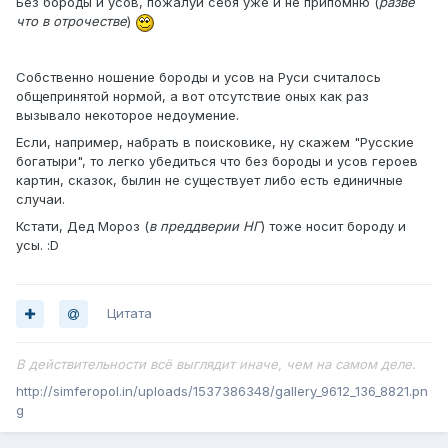
Без бороды и усов, пожалуй себя уже и не припомню (
разве
что в отрочестве
)
Собственно ношение бороды и усов на Руси считалось
общепринятой нормой, а вот отсутствие оных как раз
вызывало некоторое недоумение.
Если, например, набрать в поисковике, ну скажем "Русские
богатыри", то легко убедиться что без бороды и усов героев
картин, сказок, былин не существует либо есть единичные
случаи.
Кстати, Дед Мороз (
в преддверии НГ
) тоже носит бороду и
усы. :D
Цитата
В действительности всё выглядит иначе, чем на самом деле.
http://simferopol.in/uploads/1537386348/gallery_9612_136_8821.pn
g