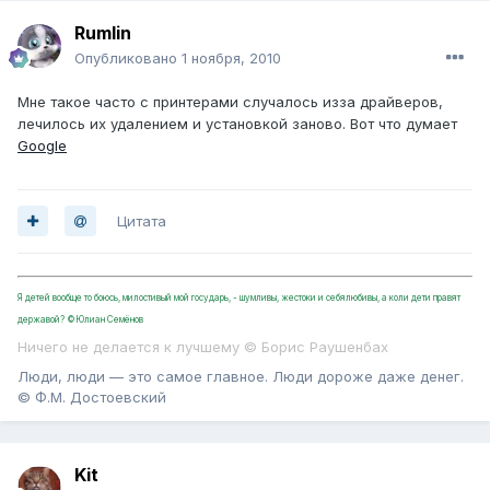
Rumlin
Опубликовано
1 ноября, 2010
Мне такое часто с принтерами случалось изза драйверов,
лечилось их удалением и установкой заново. Вот что думает
Google
Цитата
Я детей вообще то боюсь, милостивый мой государь, - шумливы, жестоки и себялюбивы, а коли дети правят
державой? ©Юлиан Семёнов
Ничего не делается к лучшему © Борис Раушенбах
Люди, люди — это самое главное. Люди дороже даже денег.
© Ф.М. Достоевский
Kit