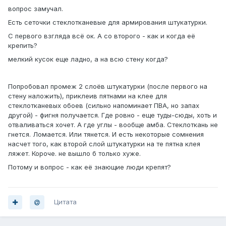
вопрос замучал.
Есть сеточки стеклотканевые для армирования штукатурки.
С первого взгляда всё ок. А со второго - как и когда её
крепить?
мелкий кусок еще ладно, а на всю стену когда?
Попробовал промеж 2 слоёв штукатурки (после первого на
стену наложить), приклеив пятнами на клее для
стеклотканевых обоев (сильно напоминает ПВА, но запах
другой) - фигня получается. Где ровно - еще туды-сюды, хоть и
отваливаться хочет. А где углы - вообще амба. Стеклоткань не
гнется. Ломается. Или тянется. И есть некоторые сомнения
насчет того, как второй слой штукатурки на те пятна клея
ляжет. Короче. не вышло б только хуже.
Потому и вопрос - как её знающие люди крепят?
Цитата