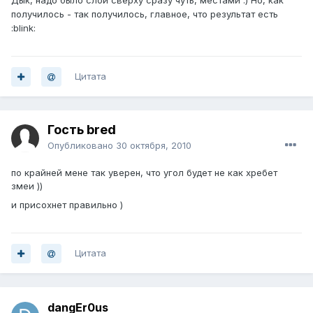
Дык, надо было слой сверху сразу чуть, местами :) Но, как
получилось - так получилось, главное, что результат есть
:blink:
Цитата
Гость bred
Опубликовано
30 октября, 2010
по крайней мене так уверен, что угол будет не как хребет
змеи ))
и присохнет правильно )
Цитата
dangEr0us