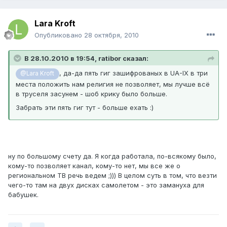
Lara Kroft
Опубликовано
28 октября, 2010
В 28.10.2010 в 19:54, ratibor сказал:
, да-да пять гиг зашифрованых в UA-IX в три
@Lara Kroft
места положить нам религия не позволяет, мы лучше всё
в труселя засунем - шоб крику было больше.
Забрать эти пять гиг тут - больше ехать :)
ну по большому счету да. Я когда работала, по-всякому было,
кому-то позволяет канал, кому-то нет, мы все же о
региональном ТВ речь ведем ;))) В целом суть в том, что везти
чего-то там на двух дисках самолетом - это замануха для
бабушек.