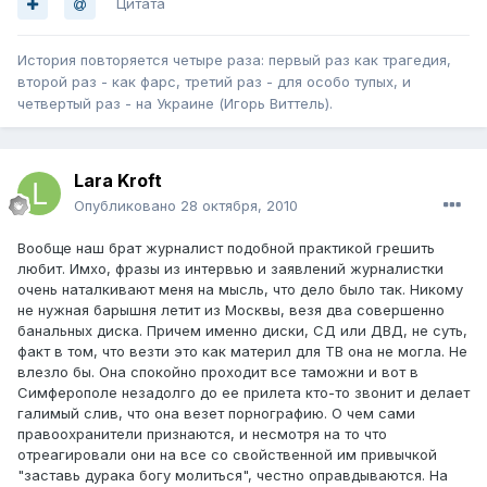
Цитата
История повторяется четыре раза: первый раз как трагедия,
второй раз - как фарс, третий раз - для особо тупых, и
четвертый раз - на Украине (Игорь Виттель).
Lara Kroft
Опубликовано
28 октября, 2010
Вообще наш брат журналист подобной практикой грешить
любит. Имхо, фразы из интервью и заявлений журналистки
очень наталкивают меня на мысль, что дело было так. Никому
не нужная барышня летит из Москвы, везя два совершенно
банальных диска. Причем именно диски, СД или ДВД, не суть,
факт в том, что везти это как материл для ТВ она не могла. Не
влезло бы. Она спокойно проходит все таможни и вот в
Симферополе незадолго до ее прилета кто-то звонит и делает
галимый слив, что она везет порнографию. О чем сами
правоохранители признаются, и несмотря на то что
отреагировали они на все со свойственной им привычкой
"заставь дурака богу молиться", честно оправдываются. На