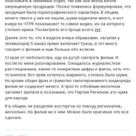
обыскивать в линейный отдел, так как она якобы везла
запрещенную продукцию. Позже появились формулировки, что
продукция была порнографического характера. В общем,
ничего такого у нее не нашли, шума наделали много, и вот
вчера по ЧТРК показывают то самое видео, из-за которого
столько крика. Посмотреть его проще всего
тут
Далее (это то, что я видела вчера обрывками, засыпая у
телевизора) 5 канал прямо включает Грача, и тот много
говорит о фильме и еще больше обо всяком.
Сгорая от любопытства, иду на рутуб смотреть фильм. И
постигло меня разочарование. Ожидалось журналисткое
расследование, какие-то конкретные цифры и факты, хоть что-
то внятное. Вот прям хотелось жареного, столько было шума.
Но кроме общих фраз и грамотно смонтированного видеоряда
фильм не содержит ничего. А просто отбойным молотком
загоняет зрителя в осознание, что Партия Регионов это чума
для народа.
Я в общем, не разделяю восторгов по поводу регионалов,
нисколько. Но фильм ни о чем. Можно было красивее это все
сделать.