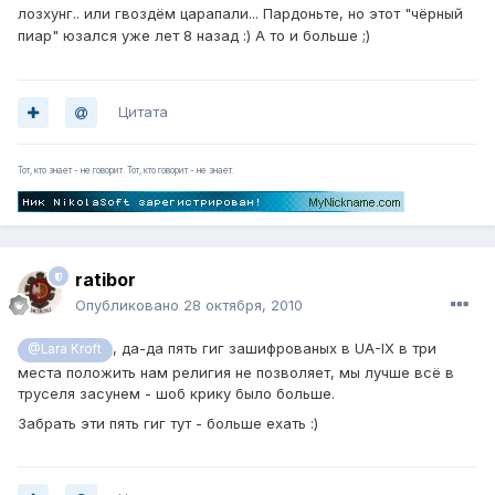
лозхунг.. или гвоздём царапали... Пардоньте, но этот "чёрный
пиар" юзался уже лет 8 назад :) А то и больше ;)
Цитата
Тот, кто знает - не говорит. Тот, кто говорит - не знает.
ratibor
Опубликовано
28 октября, 2010
, да-да пять гиг зашифрованых в UA-IX в три
@Lara Kroft
места положить нам религия не позволяет, мы лучше всё в
труселя засунем - шоб крику было больше.
Забрать эти пять гиг тут - больше ехать :)