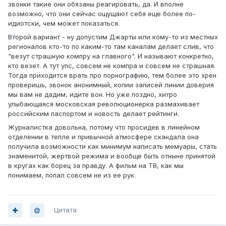
звонки такие они обязаны реагировать, да. И вполне
возможно, что они сейчас ощущают себя еще более по-
идиотски, чем может показаться.
Второй вариант - ну допустим Джарты или кому-то из местных
регионалов кто-то по каким-то там каналам делает слив, что
"везут страшную компру на главного". И называют конкретно,
кто везет. А тут упс, совсем не компра и совсем не страшная.
Тогда приходится врать про порнографию, тем более это хрен
проверишь, звонок анонимный, копии записей линии доверия
мы вам не дадим, идите вон. Но уже поздно, хитро
улыбающаяся московская революционерка размахивает
российским паспортом и новость делает рейтинги.
Журналистка довольна, потому что просидев в линейном
отделении в тепле и привычной атмосфере скандала она
получила возможности как минимум написать мемуары, стать
знаменитой, жертвой режима и вообще быть отныне принятой
в кругах как борец за правду. А фильм на ТВ, как мы
понимаем, попал совсем не из ее рук.
Цитата