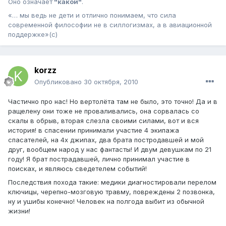
Оно означает
"какой"
.
«… мы ведь не дети и отлично понимаем, что сила
современной философии не в силлогизмах, а в авиационной
поддержке»(с)
korzz
Опубликовано
30 октября, 2010
Частично про нас! Но вертолёта там не было, это точно! Да и в
ращелену они тоже не проваливались, она сорвалась со
скалы в обрыв, вторая слезла своими силами, вот и вся
история! в спасении принимали участие 4 экипажа
спасателей, на 4х джипах, два брата постродавшей и мой
друг, вообщем народ у нас фантасты! И двум девушкам по 21
году! Я брат пострадавшей, лично принимал участие в
поисках, и являюсь сведетелем событий!
Последствия похода такие: медики диагностировали перелом
ключицы, черепно-мозговую травму, повреждены 2 позвонка,
ну и ушибы конечно! Человек на полгода выбит из обычной
жизни!