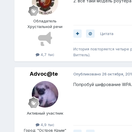
2. всё таки модель роутера
Обладатель
Хрустальной речи
Цитата
История повторяется четыре ра
4,7 тыс
Виттель).
Advoc@te
Опубликовано
26 октября, 20
Попробуй шифрование WPA.
Активный участник
4,9 тыс
Город:
"Остров Крым"