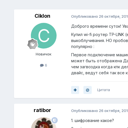
Ciklon
Опубликовано
26 октября, 20
Доброго времени суток! Ув
Купил wi-fi роутер TP-LINK
выкоблучивания. НО пробов
популярно :
Новичок
Первое подключение машинк
может быть отображена Да я
6
чем загвоздка когда кпк де
двайс, ведут себя так все 
Цитата
ratibor
Опубликовано
26 октября, 20
1. шифрование какое?