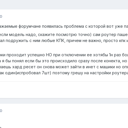
10
ажаемые форумчане появилась проблема с которой вот уже па
 (если модель надо, скажите посмотрю точно) сам роутер пашет
ал подружить с ним любые КПК, причем не важно, просто кпк и
и проходит успешно НО при отключении ее хотябы 1н раз бол
 бы понял если бы это происходило сразу после конекта, но 
лаешь хард ресет он снова может зайти в инет с машики но оп
как один(испробовал 7шт) поэтому грешу на настройки роутера
10