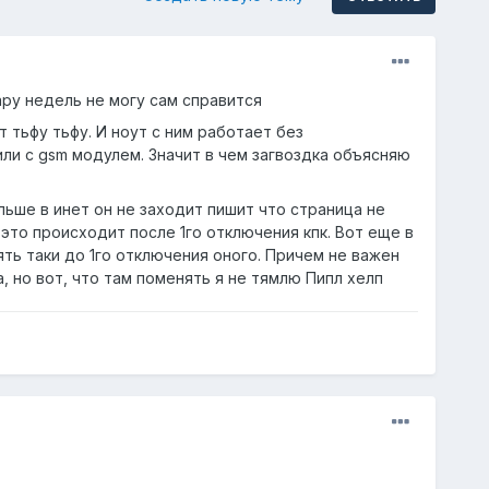
ру недель не могу сам справится
 тьфу тьфу. И ноут с ним работает без
ли с gsm модулем. Значит в чем загвоздка объясняю
ьше в инет он не заходит пишит что страница не
это происходит после 1го отключения кпк. Вот еще в
ять таки до 1го отключения оного. Причем не важен
, но вот, что там поменять я не тямлю Пипл хелп