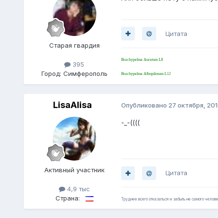
Цитата
Старая гвардия
Brachypelma Auratum L8
395
Город:
Cимферополь
Brachypelma Albopilosum L12
LisaAlisa
Опубликовано
27 октября, 20
-_-((((
Активный участник
Цитата
4,9 тыс
Страна:
Труднее всего отказаться и забыть не самого челове