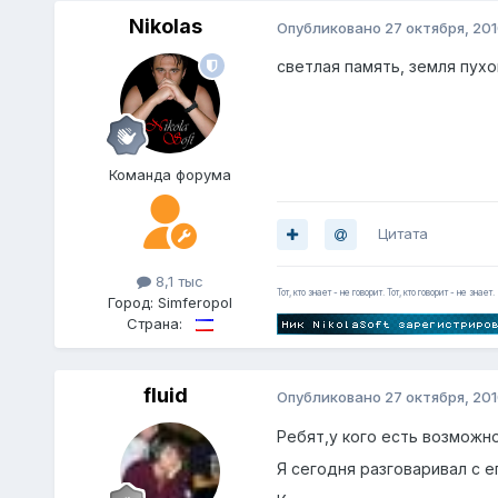
Nikolas
Опубликовано
27 октября, 20
светлая память, земля пухо
Команда форума
Цитата
8,1 тыс
Тот, кто знает - не говорит. Тот, кто говорит - не знает.
Город:
Simferopol
Страна:
fluid
Опубликовано
27 октября, 20
Ребят,у кого есть возможн
Я сегодня разговаривал с 