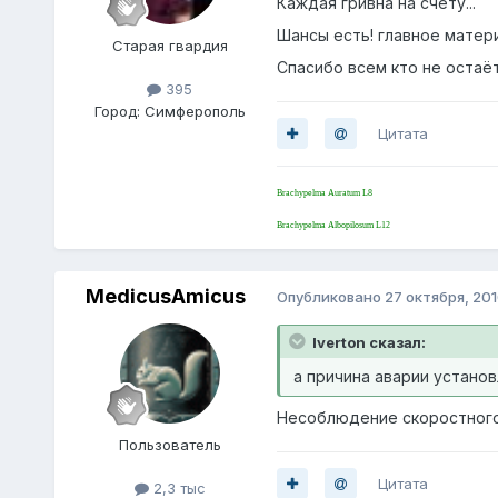
Каждая гривна на счету...
Шансы есть! главное матер
Старая гвардия
Спасибо всем кто не остаё
395
Город:
Cимферополь
Цитата
Brachypelma Auratum L8
Brachypelma Albopilosum L12
MedicusAmicus
Опубликовано
27 октября, 20
Iverton сказал:
а причина аварии установ
Несоблюдение скоростного
Пoльзователь
Цитата
2,3 тыс