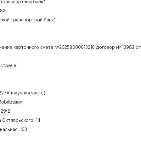
 транспортный банк"
682
ской транспортный банк"
ение карточного счета №26258000013216 договор № 13983 от 2
встрече:
227А (научная часть)
bilization:
 29\2
а Октябрьского, 14
нальная, 103