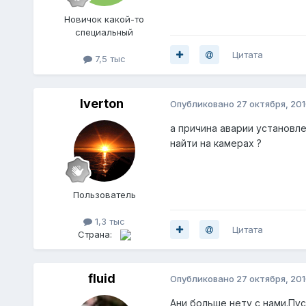
Нoвичок какой-то
специальный
Цитата
7,5 тыс
Iverton
Опубликовано
27 октября, 20
а причина аварии установл
найти на камерах ?
Пoльзователь
1,3 тыс
Цитата
Страна:
fluid
Опубликовано
27 октября, 20
Ани больше нету с нами.Пуст