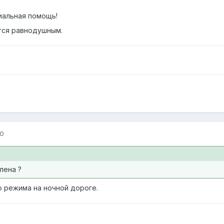
иальная помощь!
тся равнодушным.
10
лена ?
 режима на ночной дороге.