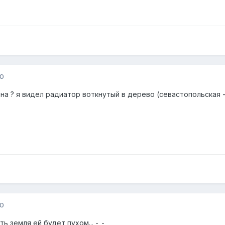
10
ена ? я видел радиатор воткнутый в дерево (севастопольская 
10
ь земля ей будет пухом... -_-