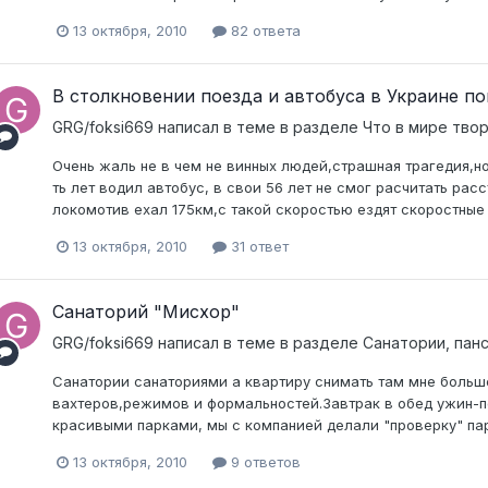
13 октября, 2010
82 ответа
В столкновении поезда и автобуса в Украине по
GRG/foksi669
написал в теме в разделе
Что в мире тво
Очень жаль не в чем не винных людей,страшная трагедия,но
ть лет водил автобус, в свои 56 лет не смог расчитать расс
локомотив ехал 175км,с такой скоростью ездят скоростные п
13 октября, 2010
31 ответ
Санаторий "Мисхор"
GRG/foksi669
написал в теме в разделе
Санатории, пан
Санатории санаториями а квартиру снимать там мне больш
вахтеров,режимов и формальностей.Завтрак в обед ужин-п
красивыми парками, мы с компанией делали "проверку" пар
13 октября, 2010
9 ответов