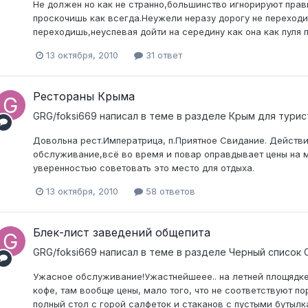
Не должен но как не странно,большинство игнорируют прави
проскочишь как всегда.Неужели неразу дорогу не переход
переходишь,неуспевая дойти на середину как она как пуля п
13 октября, 2010
31 ответ
Рестораны Крыма
GRG/foksi669
написал в теме в разделе
Крым для турис
Довольна рест.Императрица, п.Приятное Свидание. Действи
обслуживание,всё во время и повар оправдывает цены на м
уверенностью советовать это место для отдыха.
13 октября, 2010
58 ответов
Блек-лист заведений общепита
GRG/foksi669
написал в теме в разделе
Черный список 
Ужасное обслуживание!Ужастнейшеее.. на летней площядке 
кофе, там вообще цены, мало того, что не соответствуют п
полный стол с горой салфеток и стаканов с пустыми бутылкам