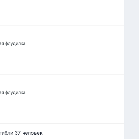
я флудилка
я флудилка
гибли 37 человек