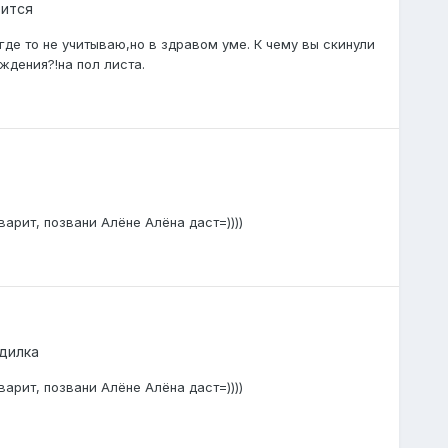
рится
 я где то не учитываю,но в здравом уме. К чему вы скинули
ждения?!на пол листа.
арит, позвани Алёне Алёна даст=))))
дилка
арит, позвани Алёне Алёна даст=))))