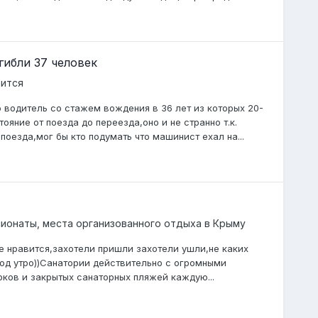
гибли 37 человек
рится
 водитель со стажем вождения в 36 лет из которых 20-
тояние от поезда до переезда,оно и не странно т.к.
оезда,мог бы кто подумать что машинист ехал на...
сионаты, места организованного отдыха в Крыму
е нравится,захотели пришли захотели ушли,не каких
од утро))Санатории действительно с огромными
ков и закрытых санаторных пляжей каждую...