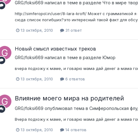
GRG/foksi669
написал в теме в разделе
Что в мире тво
http://simferopol.in/user/8-lara-kroft/ Может с грамматикой
сюда список погибших?это интересный такой факт для обсу
13 октября, 2010
31 ответ
Новый смысл известных треков
GRG/foksi669
написал в теме в разделе
Юмор
вчера подхожу к маме, и говарю мама дай денег а мама гов
13 октября, 2010
6 ответов
Влияние моего мира на родителей
GRG/foksi669
опубликовал тема в
Симферопольская флу
Вчера подхожу к маме, и говарю мама дай денег а мама гов
13 октября, 2010
14 ответов