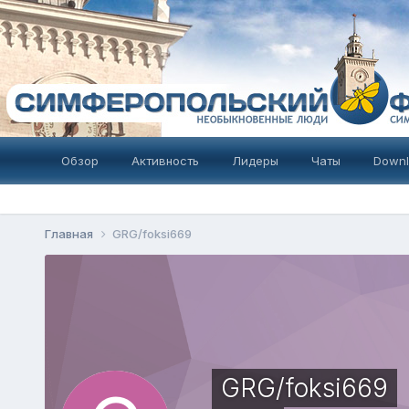
Обзор
Активность
Лидеры
Чаты
Downl
Главная
GRG/foksi669
GRG/foksi669