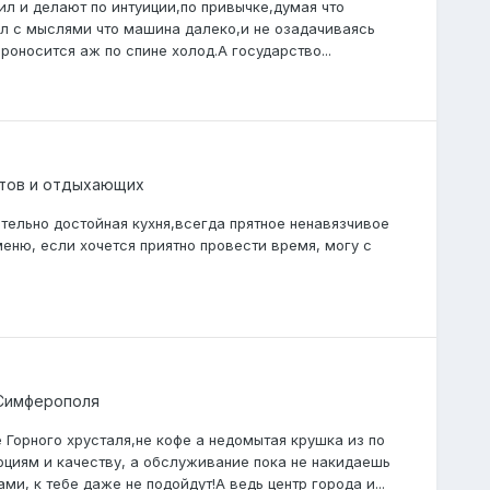
л и делают по интуиции,по привычке,думая что
ил с мыслями что машина далеко,и не озадачиваясь
роносится аж по спине холод.А государство...
тов и отдыхающих
тельно достойная кухня,всегда прятное ненавязчивое
еню, если хочется приятно провести время, могу с
Симферополя
Горного хрусталя,не кофе а недомытая крушка из по
орциям и качеству, а обслуживание пока не накидаешь
и, к тебе даже не подойдут!А ведь центр города и...