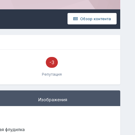
Обзор контента
-3
Репутация
Изображения
я флудилка