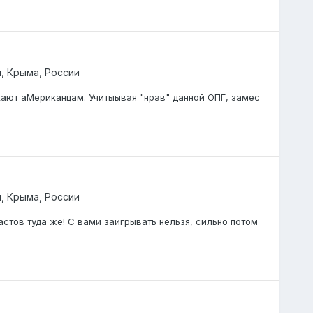
, Крыма, России
кают аМериканцам. Учитыывая "нрав" данной ОПГ, замес
, Крыма, России
астов туда же! С вами заигрывать нельзя, сильно потом