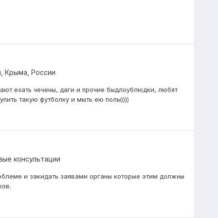
, Крыма, России
нают ехать чечены, даги и прочие быдлоублюдки, любят
пить такую футболку и мыть ею полы))))
вые консультации
облеме и закидать заявами органы которые этим должны
ков.