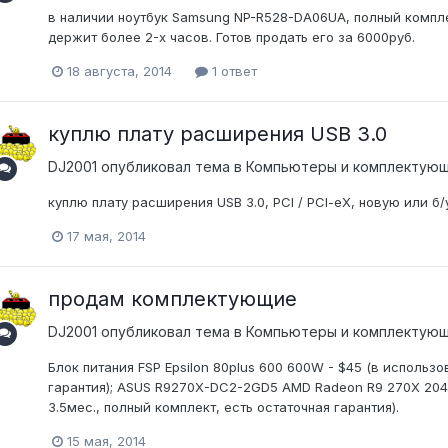
в наличии ноутбук Samsung NP-R528-DA06UA, полный компле
держит более 2-х часов. Готов продать его за 6000руб.
18 августа, 2014
1 ответ
куплю плату расширения USB 3.0
DJ2001
опубликовал тема в
Компьютеры и комплектую
куплю плату расширения USB 3.0, PCI / PCI-eX, новую или б/у
17 мая, 2014
продам комплектующие
DJ2001
опубликовал тема в
Компьютеры и комплектую
Блок питания FSP Epsilon 80plus 600 600W - $45 (в использо
гарантия); ASUS R9270X-DC2-2GD5 AMD Radeon R9 270X 2048
3.5мес., полный комплект, есть остаточная гарантия).
15 мая, 2014