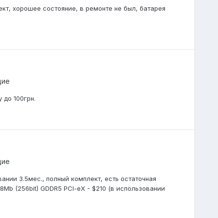
кт, хорошее состояние, в ремонте не был, батарея
щие
 до 100грн.
щие
вании 3.5мес., полный комплект, есть остаточная
Mb (256bit) GDDR5 PCI-eX - $210 (в использовании