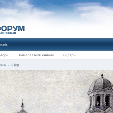
oads
аторы
Пользователи онлайн
Лидеры
поль
9.jpg