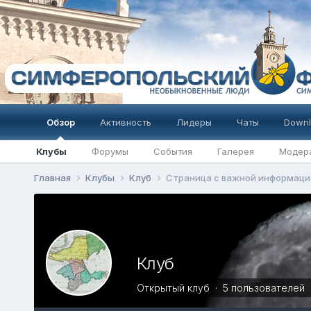
Обзор
Активность
Лидеры
Чаты
Downl
Клубы
Форумы
События
Галерея
Модер
Главная
Клубы
Клуб
Страница с важной информаци
Клуб
Открытый клуб · 5 пользователей