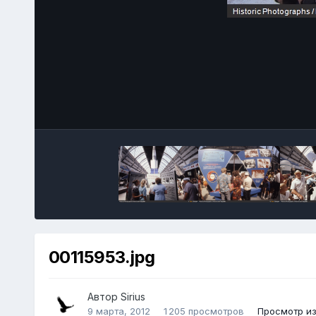
00115953.jpg
Автор
Sirius
9 марта, 2012
1 205 просмотров
Просмотр из