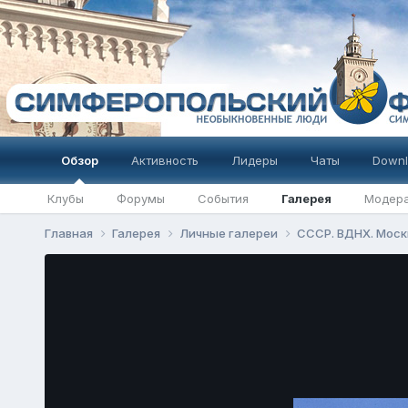
Обзор
Активность
Лидеры
Чаты
Downl
Клубы
Форумы
События
Галерея
Модер
Главная
Галерея
Личные галереи
СССР. ВДНХ. Москв