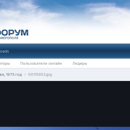
oads
аторы
Пользователи онлайн
Лидеры
а, 1975 год
00115953.jpg